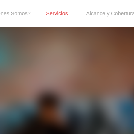
énes Somos?
Servicios
Alcance y Cobertur